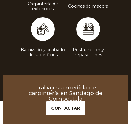
Carpintería de
Cocinas de madera
exteriores
Barnizado y acabado
Restauración y
de superficies
reparaciónes
Trabajos a medida de
carpintería en Santiago de
Marquetería
Compostela
La marquetería en madera es un trabajo artístico y
CONTACTAR
decorativo, que consiste en embutir el nogal en la caoba
para conseguir la combinación de dibujos con los que
están realizadas las losetas que componen la alfombra.