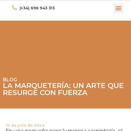
(+34) 696 943 313
ECONOMÍA C
BLOG
LA MARQUETERÍA: UN ARTE QUE
RESURGE CON FUERZA
10 de julio de 2024
En una pequeña pero luminosa carpintería, el